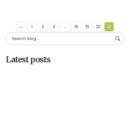
←
1
2
3
…
18
19
20
21
Latest posts
by
Alpha
18 decembrie 2025
Cetateni implicati pentru biodiversitate:
educatie, voluntariat si advocacy in judetul
Sibiu
by
Alpha
2 decembrie 2025