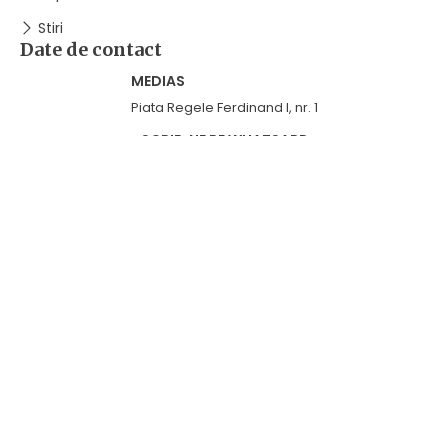
Stiri
Date de contact
MEDIAS
Piata Regele Ferdinand I, nr. 1
SCRIE-NE PE WHATSAPP
+40744828120
SOCIALIZĂM
FACEBOOK
@dianthusmedias
LINKEDIN
Abonează-te!
Copyright 2025 By ATE DIANTHUS