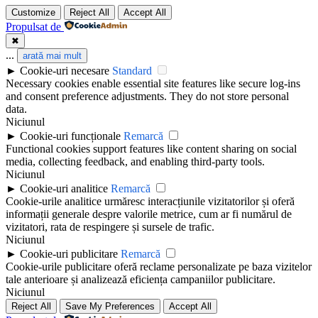
Customize
Reject All
Accept All
Propulsat de
✖
...
arată mai mult
►
Cookie-uri necesare
Standard
Necessary cookies enable essential site features like secure log-ins
and consent preference adjustments. They do not store personal
data.
Niciunul
►
Cookie-uri funcționale
Remarcă
Functional cookies support features like content sharing on social
media, collecting feedback, and enabling third-party tools.
Niciunul
►
Cookie-uri analitice
Remarcă
Cookie-urile analitice urmăresc interacțiunile vizitatorilor și oferă
informații generale despre valorile metrice, cum ar fi numărul de
vizitatori, rata de respingere și sursele de trafic.
Niciunul
►
Cookie-uri publicitare
Remarcă
Cookie-urile publicitare oferă reclame personalizate pe baza vizitelor
tale anterioare și analizează eficiența campaniilor publicitare.
Niciunul
Reject All
Save My Preferences
Accept All