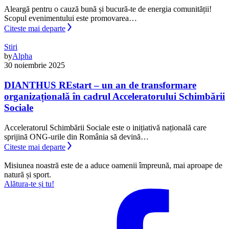
Aleargă pentru o cauză bună și bucură-te de energia comunității!
Scopul evenimentului este promovarea…
Citeste mai departe
Stiri
by
Alpha
30 noiembrie 2025
DIANTHUS REstart – un an de transformare
organizațională în cadrul Acceleratorului Schimbării
Sociale
Acceleratorul Schimbării Sociale este o inițiativă națională care
sprijină ONG-urile din România să devină…
Citeste mai departe
Misiunea noastră este de a aduce oamenii împreună, mai aproape de
natură și sport.
Alătura-te și tu!