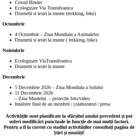
Crosul Binder
Ecologizare Via Transilvanica
Drumetii si iesiri la munte (trekking, bike)
Octombrie
4 Octombrie – Ziua Mondiala a Animalelor
Drumetii si iesiri la munte ( trekking, bike)
Noiembrie
Ecologizare ViaTransilvanica
Drumetii si iesiri la munte
Decembrie
5 Decembrie 2026 – Ziua Mondiala a Solului
11 Decembrie 2026
– Ziua Muntelui – proiectie foto/video
Intalnire final de an membrii / colaboratori / presa
Activitățile sunt planificate la sfârșitul anului precedent și pot
suferi modificări punctuale în funcție de mai mulți factori.
Pentru a fi la curent cu stadiul activităților consultați pagina de
Știri și noutăți!