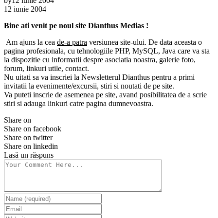
by
12 iunie 2004
12 iunie 2004
Bine ati venit pe noul site Dianthus Medias !
Am ajuns la cea
de-a patra
versiunea site-ului. De data aceasta o
pagina profesionala, cu tehnologiile PHP, MySQL, Java care va sta
la dispozitie cu informatii despre asociatia noastra, galerie foto,
forum, linkuri utile, contact.
Nu uitati sa va inscriei la Newsletterul Dianthus pentru a primi
invitatii la evenimente/excursii, stiri si noutati de pe site.
Va puteti inscrie de asemenea pe site, avand posibilitatea de a scrie
stiri si adauga linkuri catre pagina dumnevoastra.
Share on
Share on facebook
Share on twitter
Share on linkedin
Lasă un răspuns