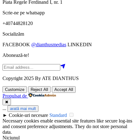
Piata Regele Ferdinand I, nr. 1
Scrie-ne pe whatsapp
+40744828120
Socializăm
FACEBOOK
@dianthusmedias
LINKEDIN
Abonează-te!
Copyright 2025 By ATE DIANTHUS
Customize
Reject All
Accept All
Propulsat de
✖
...
arată mai mult
►
Cookie-uri necesare
Standard
Necessary cookies enable essential site features like secure log-ins
and consent preference adjustments. They do not store personal
data.
Niciunul