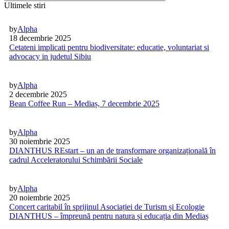
Ultimele stiri
by
Alpha
18 decembrie 2025
Cetateni implicati pentru biodiversitate: educatie, voluntariat si
advocacy in judetul Sibiu
by
Alpha
2 decembrie 2025
Bean Coffee Run – Mediaș, 7 decembrie 2025
by
Alpha
30 noiembrie 2025
DIANTHUS REstart – un an de transformare organizațională în
cadrul Acceleratorului Schimbării Sociale
by
Alpha
20 noiembrie 2025
Concert caritabil în sprijinul Asociației de Turism și Ecologie
DIANTHUS – împreună pentru natura și educația din Mediaș