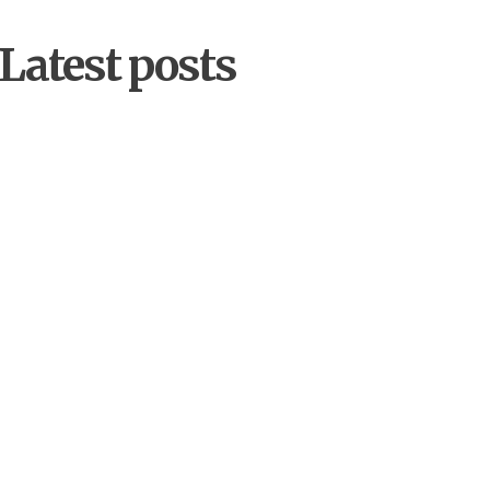
Latest posts
by
Alpha
18 decembrie 2025
Cetateni implicati pentru
biodiversitate: educatie,
voluntariat si advocacy in
judetul Sibiu
by
Alpha
2 decembrie 2025
Bean Coffee Run – Mediaș,
7 decembrie 2025