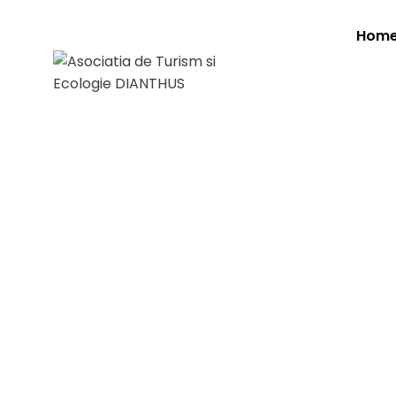
Hom
Ziua Int