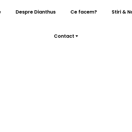
e
Despre Dianthus
Ce facem?
Stiri & N
Contact
ernationala a