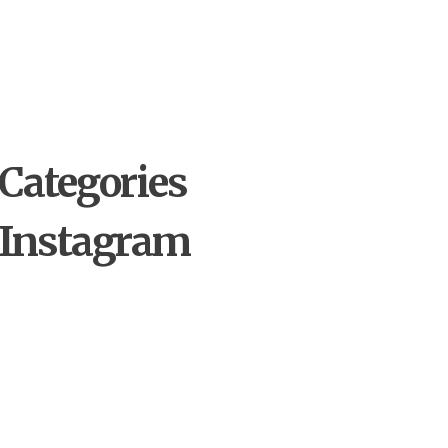
by
Alpha
11 noiembrie 2025
Concert caritabil
DIANTHUS – Muzica ne
aduce împreună!
Categories
Instagram