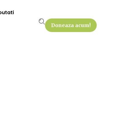
outati
Doneaza acum!
 Mediului