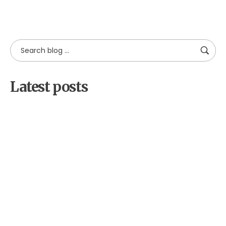
Latest posts
by
Alpha
18 decembrie 2025
Cetateni implicati pentru
biodiversitate: educatie,
voluntariat si advocacy in judetul
Sibiu
by
Alpha
2 decembrie 2025
Bean Coffee Run – Mediaș, 7
decembrie 2025