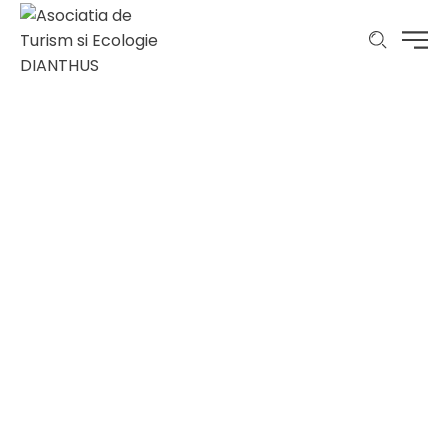
apa
Home
apa