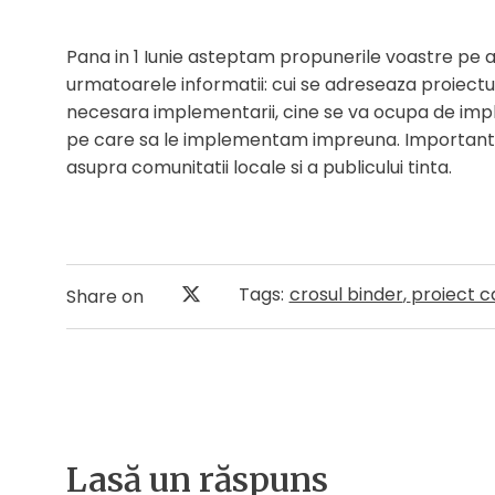
Pana in 1 Iunie asteptam propunerile voastre p
urmatoarele informatii: cui se adreseaza proiect
necesara implementarii, cine se va ocupa de impl
pe care sa le implementam impreuna. Importanta
asupra comunitatii locale si a publicului tinta.
Tags:
crosul binder
,
proiect ca
Share on
Lasă un răspuns