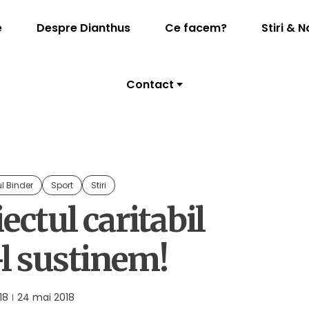
e
Despre Dianthus
Ce facem?
Stiri & N
Contact
l Binder
Sport
Stiri
ctul caritabil
-l sustinem!
18
24 mai 2018