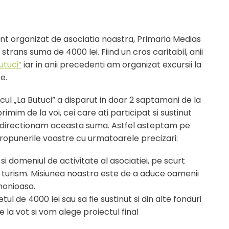
nt organizat de asociatia noastra, Primaria Medias
 strans suma de 4000 lei. Fiind un cros caritabil, anii
utuci”
iar in anii precedenti am organizat excursii la
e.
ul „La Butuci” a disparut in doar 2 saptamani de la
mim de la voi, cei care ati participat si sustinut
 redirectionam aceasta suma. Astfel asteptam pe
opunerile voastre cu urmatoarele precizari:
si domeniul de activitate al asociatiei, pe scurt
si turism. Misiunea noastra este de a aduce oamenii
monioasa.
ul de 4000 lei sau sa fie sustinut si din alte fonduri
la vot si vom alege proiectul final