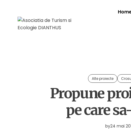
Hom
Alte proiecte
Crosu
Propune proie
pe care sa
by
24 mai 20