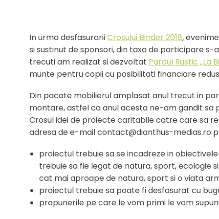
In urma desfasurarii
Crosului Binder 2018
, evenime
si sustinut de sponsori, din taxa de participare s-a
trecuti am realizat si dezvoltat
Parcul Rustic „La B
munte pentru copii cu posibilitati financiare redus
Din pacate mobilierul amplasat anul trecut in parc
montare, astfel ca anul acesta ne-am gandit sa pri
Crosul idei de proiecte caritabile catre care sa
adresa de e-mail contact@dianthus-medias.ro pr
proiectul trebuie sa se incadreze in obiectivele 
trebuie sa fie legat de natura, sport, ecologie 
cat mai aproape de natura, sport si o viata ar
proiectul trebuie sa poate fi desfasurat cu buget
propunerile pe care le vom primi le vom supune 