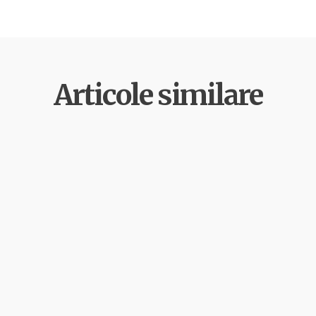
Articole similare
te: educatie, voluntariat si advocacy in judetul
ectul „Cetateni implicati pentru biodiversitate: educatie,…