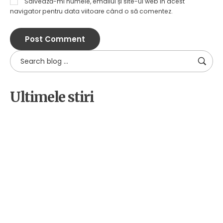
Salvează-mi numele, emailul și site-ul web în acest
navigator pentru data viitoare când o să comentez.
Ultimele stiri
by
Alpha
18 decembrie 2025
Cetateni implicati pentru
biodiversitate: educatie,
voluntariat si advocacy in judetul
Sibiu
by
Alpha
2 decembrie 2025
Bean Coffee Run – Mediaș, 7