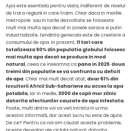
Apa este esentiala pentru viata, indiferent de nivelul
de trai a regiunii in care traim. Chiar daca in mariile
metropole sau in tarile dezvoltate se foloseste
mult mai multa apa decat in zonele sarace si putin
industrializate, tendinta generala este de crestere a
consumului de apa. In prezent,
11 tari care
totalizeaza 50% din populatia globului folosesc
mai multa apa decat se produce in mod
natural
, ceea ce inseamna ca
pana in 2025 doua
treimi din populatie se va confrunta cu deficit
de apa
. Chiar mai mult decat atat,
doar 61% din
locuitorii Africii Sub-Sahariene au acces la apa
potabila
, iar in medie,
3000 de copii mor zilnic
datorita afectiunilor cauzate de apa infestata.
Poate, multi dintre voi va veti intrista in urma
acestor informatii, dar acest lucru nu este de ajuns.
De ce? Pentru ca noi am cauzat aceste probleme,
aceste dereglari ale ciclului natural, datorita