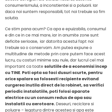
consumerismului, a inconstientei si a poluarii. Iar
daca noi suntem responsabili, tot noi trebuie sa fim
solutia.
Ce stim pana acum? Ca apa e epuizabila, consumul
e din ce in ce mai mare, iar in anumite zone sunt
deficite serioase, iar datorita acestui fapt noi
trebuie sa o conservam. Am putea expune o
multitudine de metode prin care putem face acest
lucru, cu costuri minime sau nule, dar lucrul cel mai
important ca toate
solutiile de a economisi incep
cu TINE
.
Poti opta sa faci dusuri scurte, pentru
orice spalare sa folosesti recipiente evitand
curgerea inutila direct de la robinet, sa verifici
periodic instalatiile, poti folosi aparate
electrice cu un consum redus de apa sau
instalatii cu aerotoare.
Deseuri, reciclare si
poluare – legatura dintre acestea si apa este