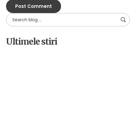
Ultimele stiri
by
Alpha
18 decembrie 2025
Cetateni implicati pentru
biodiversitate: educatie,
voluntariat si advocacy in judetul
Sibiu
by
Alpha
2 decembrie 2025
Bean Coffee Run – Mediaș, 7
decembrie 2025