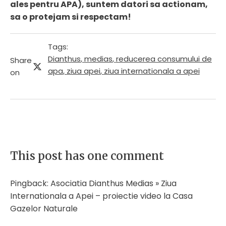
ales pentru APA), suntem datori sa actionam,
sa o protejam si respectam!
Tags:
Dianthus
,
medias
,
reducerea consumului de
Share
apa
,
ziua apei
,
ziua internationala a apei
on
This post has one comment
Pingback:
Asociatia Dianthus Medias » Ziua
Internationala a Apei – proiectie video la Casa
Gazelor Naturale