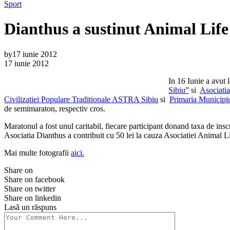
Sport
Dianthus a sustinut Animal Lif
by
17 iunie 2012
17 iunie 2012
In 16 Iunie a avut 
Sibiu”
si
Asociati
Civilizatiei Populare Traditionale ASTRA Sibiu
si
Primaria Municipiu
de semimaraton, respectiv cros.
Maratonul a fost unul caritabil, fiecare participant donand taxa de insc
Asociatia Dianthus a contribuit cu 50 lei la cauza Asociatiei Animal Li
Mai multe fotografii
aici.
Share on
Share on facebook
Share on twitter
Share on linkedin
Lasă un răspuns