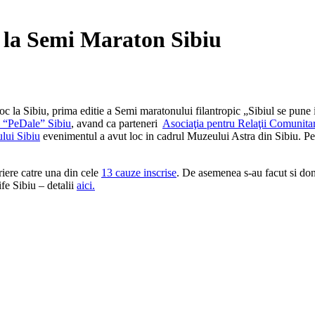
e la Semi Maraton Sibiu
loc la Sibiu, prima editie a Semi maratonului filantropic „Sibiul se pun
a “PeDale” Sibiu
, avand ca parteneri
Asociaţia pentru Relaţii Comunit
lui Sibiu
evenimentul a avut loc in cadrul Muzeului Astra din Sibiu. Pest
riere catre una din cele
13 cauze inscrise
. De asemenea s-au facut si donat
fe Sibiu – detalii
aici.