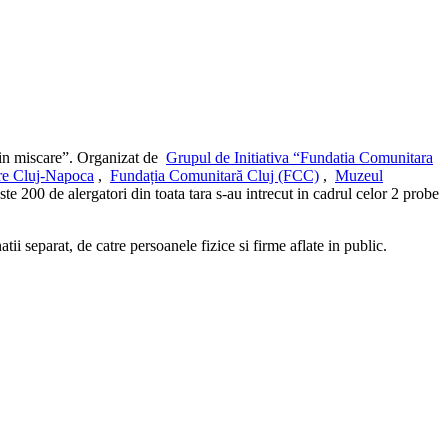
e in miscare”. Organizat de
Grupul de Initiativa “Fundatia Comunitara
are Cluj-Napoca
,
Fundația Comunitară Cluj (FCC)
,
Muzeul
e 200 de alergatori din toata tara s-au intrecut in cadrul celor 2 probe
ii separat, de catre persoanele fizice si firme aflate in public.