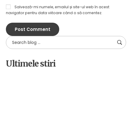
Salvează-mi numele, emailul și site-ul web în acest
navigator pentru data viitoare când o să comentez.
Ultimele stiri
by
Alpha
18 decembrie 2025
Cetateni implicati pentru
biodiversitate: educatie,
voluntariat si advocacy in judetul
Sibiu
by
Alpha
2 decembrie 2025