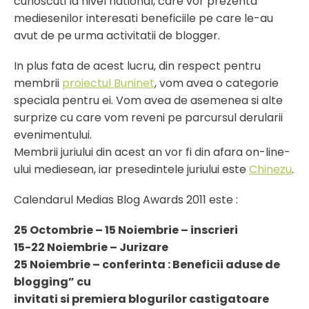
cunoscuti la nivel national, care vor prezenta
mediesenilor interesati beneficiile pe care le-au
avut de pe urma activitatii de blogger.
In plus fata de acest lucru, din respect pentru
membrii
proiectul Buninet
, vom avea o categorie
speciala pentru ei. Vom avea de asemenea si alte
surprize cu care vom reveni pe parcursul derularii
evenimentului.
Membrii juriului din acest an vor fi din afara on-line-
ului mediesean, iar presedintele juriului este
Chinezu
.
Calendarul Medias Blog Awards 2011 este :
25 Octombrie – 15 Noiembrie – inscrieri
15-22 Noiembrie – Jurizare
25 Noiembrie – conferinta : Beneficii aduse de
blogging” cu
invitati si premiera blogurilor castigatoare