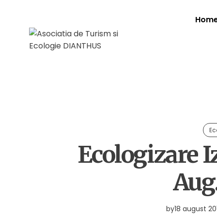
Hom
Ec
Ecologizare I
Aug.
by
18 august 20