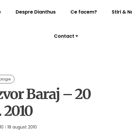
e
Despre Dianthus
Ce facem?
Stiri & N
Contact
ologie
zvor Baraj – 20
 2010
10
18 august 2010