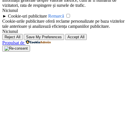
informații generale despre valorile metrice, cum ar fi numărul de
vizitatori, rata de respingere și sursele de trafic.
Niciunul
►
Cookie-uri publicitare
Remarcă
Cookie-urile publicitare oferă reclame personalizate pe baza vizitelor
tale anterioare și analizează eficiența campaniilor publicitare.
Niciunul
Reject All
Save My Preferences
Accept All
Propulsat de