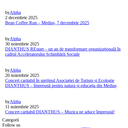
by
Alpha
2 decembrie 2025
Bean Coffee Run – Mediaș, 7 decembrie 2025
by
Alpha
30 noiembrie 2025
DIANTHUS REstart – un an de transformare organizațională în
cadrul Acceleratorului Schimbării Sociale
by
Alpha
20 noiembrie 2025
Concert caritabil în sprijinul Asociației de Turism și Ecologie
DIANTHUS – împreună pentru natura și educația din Mediaș
by
Alpha
11 noiembrie 2025
Concert caritabil DIANTHUS – Muzica ne aduce împreună!
Categorii
Follow us