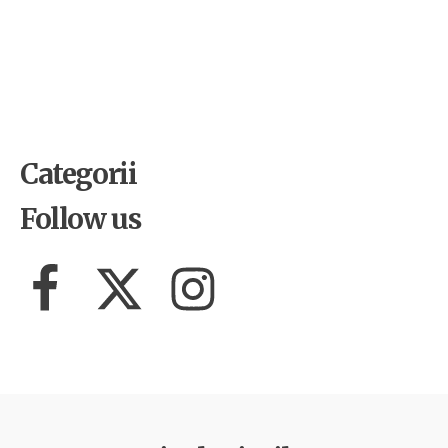
by
Alpha
11 noiembrie 2025
Concert caritabil DIANTHUS –
Muzica ne aduce împreună!
Categorii
Follow us