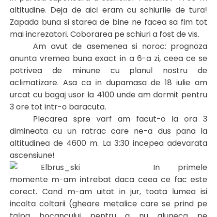
altitudine. Deja de aici eram cu schiurile de tura!
Zapada buna si starea de bine ne facea sa fim tot
mai increzatori. Coborarea pe schiuri a fost de vis.
Am avut de asemenea si noroc: prognoza
anunta vremea buna exact in a 6-a zi, ceea ce se
potrivea de minune cu planul nostru de
aclimatizare. Asa ca in dupamasa de 18 iulie am
urcat cu bagaj usor la 4100 unde am dormit pentru
3 ore tot intr-o baracuta.
Plecarea spre varf am facut-o la ora 3
dimineata cu un ratrac care ne-a dus pana la
altitudinea de 4600 m. La 3:30 incepea adevarata
ascensiune!
In primele
momente m-am intrebat daca ceea ce fac este
corect. Cand m-am uitat in jur, toata lumea isi
incalta coltarii (gheare metalice care se prind pe
talpa bocancului pentru a nu aluneca pe