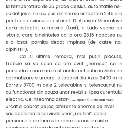
la temperatura de 36 grade Celsius, autoritatile ne-
au dat jos si ne-au pus din nou sa asteptam 2.45 ore
pentru ca avionul era stricat :D. Ajunsi in Mineralnye
ne-a asteptat o masina (taxi), o Lada veche ca
istoria, care bineinteles ca la ora 23,15 noaptea nu
s-a lasat pornita decat impinsa (de catre noi,
alpinistii!).
Ca si ultime remarci, mai putin placute,
trebuie sa va spun ca am avut „norocul” ca in
perioada in care am fost acolo, cel putin in zilele de
aclimatizare si urcare a taberei din Azau 2400 m la
Barrels 3700 m cele 2 telecabine si telescaunul nu
au functionat din cauza unor revizii si lipsa curentului
electric. Ce inseamna asta!?…….
apasa Citeste mai mult!
urcat si cobrat pe jos, diferente enorme de nivel
sau apelarea la serviciile unor „rechini”, acele
persoane care lucrau in zona si urcau cu niste
camioane extrem de puternice si rezistente.