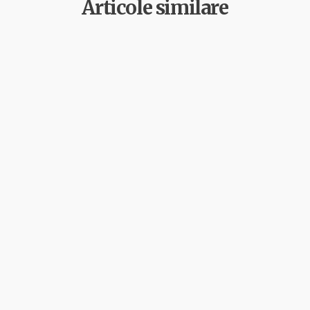
Articole similare
Ecologie
Stiri
by
Alpha
18 decembrie 2025
Cetateni implicati pentru biodiversitate:
educatie, voluntariat si advocacy in judetul
Sibiu