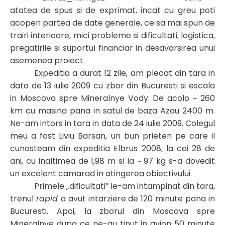
atatea de spus si de exprimat, incat cu greu poti
acoperi partea de date generale, ce sa mai spun de
trairi interioare, mici probleme si dificultati, logistica,
pregatirile si suportul financiar in desavarsirea unui
asemenea proiect.
Expeditia a durat 12 zile, am plecat din tara in
data de 13 iulie 2009 cu zbor din Bucuresti si escala
in Moscova spre Mineralnye Vody. De acolo ~ 260
km cu masina pana in satul de baza Azau 2400 m.
Ne-am intors in tara in data de 24 iulie 2009. Colegul
meu a fost Liviu Barsan, un bun prieten pe care il
cunosteam din expeditia Elbrus 2008, la cei 28 de
ani, cu inaltimea de 1,98 m si la ~ 97 kg s-a dovedit
un excelent camarad in atingerea obiectivului.
Primele „dificultati” le-am intampinat din tara,
trenul
rapid
a avut intarziere de 120 minute pana in
Bucuresti. Apoi, la zborul din Moscova spre
Mineralnye dupa ce ne-au tinut in avion 50 minute