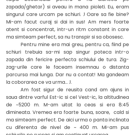
zapada/ghetar) si aveau in mana pioleti. Eu, eram
singurul care urcam pe schiuri.
Oare sa fie bine?
J
Mi-am facut curaj si dai in sus! Am mers foarte
atent si concentrat, intr-un ritm constant in care
ma simteam perfect, sa nu transpir si sa obosesc.
Pentru mine era mai greu, pentru ca, fiind pe
schiuri trebuia sa-mi sap singur poteca intr-o
zapada din fericire perfecta schiului de tura. Zig-
zag-urile care le faceam insemnau o distanta
parcursa mai lunga. Dar nu a contat! Ma gandeam
la coborarea ce va urma…
.
J
Am fost sigur de reusita cand am ajuns in
saua dintre varful Est-ic si cel Vest-ic, la altitudinea
de ~5200 m. M-am uitat la ceas si era 8:45
dimineata. Vremea era foarte buna, soare, cald si
ma simteam perfect. De aici urma o panta inclinata
cu diferenta de nivel de ~ 400 m. Mi-am pus
schiurile pe rucsac si am continuat urcarea.