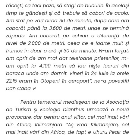
răceşti, să faci poze, să strigi de bucurie. În acelaşi
timp te gândeşti şi că trebuie să cobori de acolo.
Am stat pe vârf circa 30 de minute, după care am
coborât până la 3.600 de metri, unde se termină
zăpada. Am coborât pe schiuri o diferenţă de
nivel de 2.000 de metri, ceea ce e foarte mult şi
frumos în doar o oră şi 30 de minute. N-am forţat,
am oprit de am mai dat telefoane prietenilor, m-
am oprit la 4.100 metri să iau nişte lucruri din
baraca unde am dormit. Vineri în 24 iulie la orele
22,15 eram în Otopeni în aeroport”, ne-a povestiti
Dan Caba. P
Pentru temerarul medieşean de la Asociaţia
de Turism şi Ecologie Dianthus urmează o nouă
provocare, dar pentru anul viitor, cel mai înalt vârf
din Africa, Kilimanjaro. “Aş vrea Kilimanjaro, cel
mai înalt vârf din Africa, de fapt e Uhuru Peak de