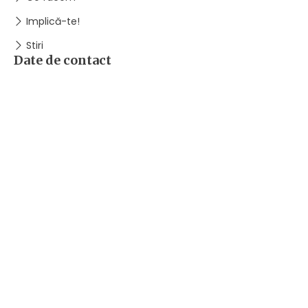
Implică-te!
Stiri
Date de contact
MEDIAS
Piata Regele Ferdinand I, nr. 1
SCRIE-NE PE WHATSAPP
+40744828120
SOCIALIZĂM
FACEBOOK
@dianthusmedias
LINKEDIN
Abonează-te!