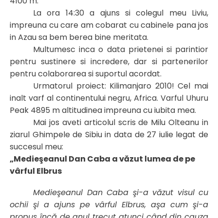
4100 m.
La ora 14:30 a ajuns si colegul meu Liviu,
impreuna cu care am cobarat cu cabinele pana jos
in Azau sa bem berea bine meritata.
Multumesc inca o data prietenei si parintior
pentru sustinere si incredere, dar si partenerilor
pentru colaborarea si suportul acordat.
Urmatorul proiect: Kilimanjaro 2010! Cel mai
inalt varf al continentului negru, Africa. Varful Uhuru
Peak 4895 m altitudinea impreuna cu iubita mea.
Mai jos aveti articolul scris de Milu Olteanu in
ziarul Ghimpele de Sibiu in data de 27 iulie legat de
succesul meu:
„Medieşeanul Dan Caba a văzut lumea de pe
vârful Elbrus
Medieşeanul Dan Caba şi-a văzut visul cu
ochii şi a ajuns pe vârful Elbrus, aşa cum şi-a
propus încă de anul trecut atunci când din cauza