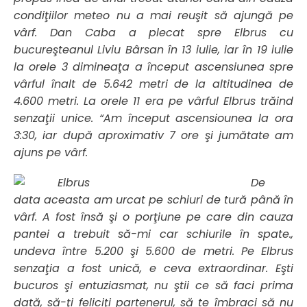
condiţiilor meteo nu a mai reuşit să ajungă pe
vârf. Dan Caba a plecat spre Elbrus cu
bucureşteanul Liviu Bârsan în 13 iulie, iar în 19 iulie
la orele 3 dimineaţa a început ascensiunea spre
vârful înalt de 5.642 metri de la altitudinea de
4.600 metri. La orele 11 era pe vârful Elbrus trăind
senzaţii unice. “Am început ascensiounea la ora
3:30, iar după aproximativ 7 ore şi jumătate am
ajuns pe vârf.
De
data aceasta am urcat pe schiuri de tură până în
vârf. A fost însă şi o porţiune pe care din cauza
pantei a trebuit să-mi car schiurile în spate.,
undeva între 5.200 şi 5.600 de metri. Pe Elbrus
senzaţia a fost unică, e ceva extraordinar. Eşti
bucuros şi entuziasmat, nu ştii ce să faci prima
dată, să-ţi feliciţi partenerul, să te îmbraci să nu