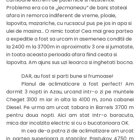
Problema era ca te „
jecmaneau”
de bani; stateai
afara in remorca indiferent de vreme, ploaie,
lapovita, mazariche, cu rucsacul pus pe jos in apa si
ulei de masina… O nimic toata! Cea mai grea partea
a expeditie a fost sa urcam in asemenea conditii de
la 2400 m la 3700m in aproximativ 3 ore si jumatate,
in toata aceasta perioada afara fiind ceata si
lapovita. Am ajuns sus uzi leoarca si inghetati bocna
.
DAR, au fost si parti bune si frumoase!
Planul de aclimaticare a fost perfect! Am
dormit 3 nopti in Azau, urcand intr-o zi pe muntele
Cheget 3100 m iar in alta la 4100 m, zona cabanei
Diesel. Pe urma am urcat tabara in Barrels 3700 m
pentru doua nopti. Aici am stat intr-o baracuta,
mica dar incalzita electric si cu o bucatarioara OK.
In cea de-a patra zi de aclimatizare am urcat
in partea superioara a stancilor Pastukov 4750 m