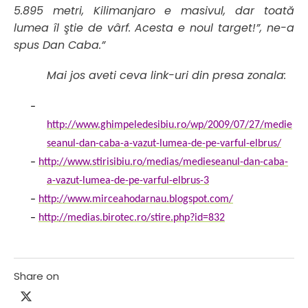
5.895 metri, Kilimanjaro e masivul, dar toată
lumea îl ştie de vârf. Acesta e noul target!”, ne-a
spus Dan Caba.”
Mai jos aveti ceva link-uri din presa zonala:
–
http://www.ghimpeledesibiu.ro/wp/2009/07/27/medie
seanul-dan-caba-a-vazut-lumea-de-pe-varful-elbrus/
–
http://www.stirisibiu.ro/medias/medieseanul-dan-caba-
a-vazut-lumea-de-pe-varful-elbrus-3
–
http://www.mirceahodarnau.blogspot.com/
–
http://medias.birotec.ro/stire.php?id=832
Share on