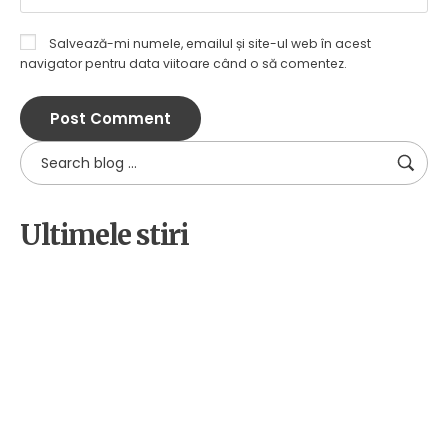
Salvează-mi numele, emailul și site-ul web în acest
navigator pentru data viitoare când o să comentez.
Ultimele stiri
by
Alpha
18 decembrie 2025
Cetateni implicati pentru
biodiversitate: educatie,
voluntariat si advocacy in judetul
Sibiu