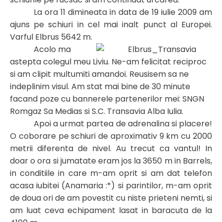
La ora 11 dimineata in data de 19 iulie 2009 am
ajuns pe schiuri in cel mai inalt punct al Europei.
Varful Elbrus 5642 m.
Acolo ma
astepta colegul meu Liviu. Ne-am felicitat reciproc
si am clipit multumiti amandoi. Reusisem sa ne
indeplinim visul. Am stat mai bine de 30 minute
facand poze cu bannerele partenerilor mei: SNGN
Romgaz Sa Medias si S.C. Transavia Alba Iulia.
Apoi a urmat partea de adrenalina si placere!
O coborare pe schiuri de aproximativ 9 km cu 2000
metrii diferenta de nivel. Au trecut ca vantul! In
doar o ora si jumatate eram jos la 3650 m in Barrels,
in conditiile in care m-am oprit si am dat telefon
acasa iubitei (Anamaria :*) si parintilor, m-am oprit
de doua ori de am povestit cu niste prieteni nemti, si
am luat ceva echipament lasat in baracuta de la