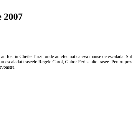
e 2007
au fost in Cheile Turzii unde au efectuat cateva manse de escalada. S
 escaladat traseele Regele Carol, Gabor Feri si alte trasee. Pentru poze
evoastra.