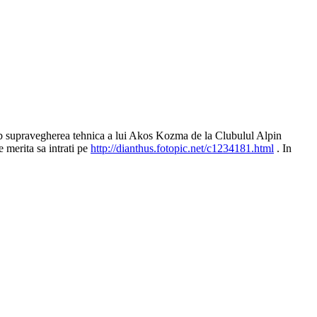
ub supravegherea tehnica a lui Akos Kozma de la Clubulul Alpin
 merita sa intrati pe
http://dianthus.fotopic.net/c1234181.html
. In