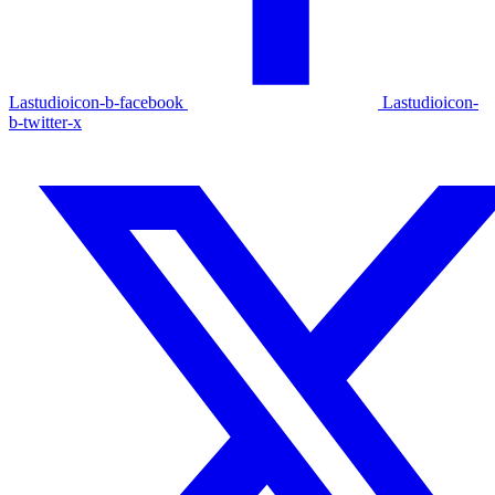
Lastudioicon-b-facebook
Lastudioicon-
b-twitter-x